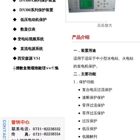
◆ DN300A系列保护装置
◆ DN300系列保护装置
◆ 低压电动机保护
点击放大
◆ 数显仪表
产品介绍
◆ 变电站视频系统
◆ 直流电源系统
一．装置用途
◆ 西安森源 VS1
适用于适应于中小型水电站、火电站
的发电机保护。
┼攠數畣整爠煥敵瑳∨≡┩愾
二．主要功能
1．保护功能
● 复合电压过流保护
● 速断保护保护
● 零序过流保护
● 零序过压保护
● 过压保护
● 低压保护
● 低频解列