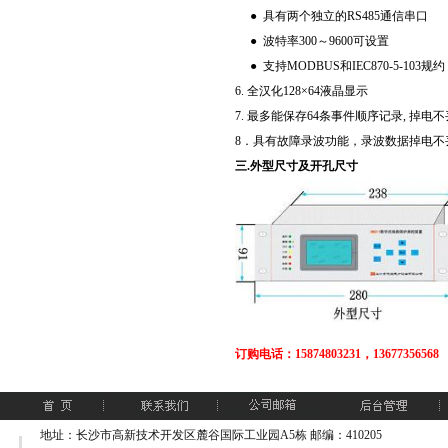
● 具有两个独立的RS485通信串口
● 波特率300～9600可设置
● 支持MODBUS和IEC870-5-103规约
6. 全汉化128×64液晶显示
7. 最多能保存64条事件顺序记录, 掉电
8．具有故障录波功能，录波数据掉电不
三.外型尺寸及开孔尺寸
订购电话：15874803231，13677356568
地址：长沙市高新技术开发区麓谷国际工业园A5栋 邮编：410205