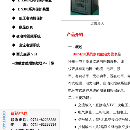
◆ DN300A系列保护装置
◆ DN300系列保护装置
◆ 低压电动机保护
点击放大
◆ 数显仪表
产品介绍
◆ 变电站视频系统
◆ 直流电源系统
一．概述
◆ 西安森源 VS1
DNM200系列多功能电力仪表
是一
种用于电力质量监测的理想设备。该
┼攠數畣整爠煥敵瑳∨≡┩愾
仪表具有对电网中电流、电压、频
率、有功功率、无功功率、视在功率、
布式检测，电力电网、自动化控制系统
电分布式测控系统的测量和数据记录。
二
．
主要功能：
● 交流输入：直接输入TV二次电压，
● 电气测量：三相电流、三相电压、
● 信号输入：4路无源空接点信号输入
● 控制输出：共2路独立继电器空接点