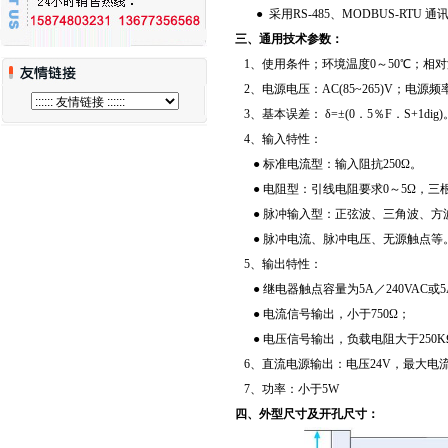
● 采用RS-485、MODBUS-RTU 通讯
三、通用技术参数：
1、使用条件；环境温度0～50℃；相对
2、电源电压：AC(85~265)V；电源频率(
3、基本误差： δ=±(0．5％F．S+1dig)
4、输入特性：
● 标准电流型：输入阻抗250Ω。
● 电阻型：引线电阻要求0～5Ω，三
● 脉冲输入型：正弦波、三角波、方波(f<=
● 脉冲电流、脉冲电压、无源触点等
5、输出特性：
● 继电器触点容量为5A／240VAC或5
● 电流信号输出，小于750Ω；
● 电压信号输出，负载电阻大于250K
6、直流电源输出：电压24V，最大电流
7、功率：小于5W
四、外型尺寸及开孔尺寸：