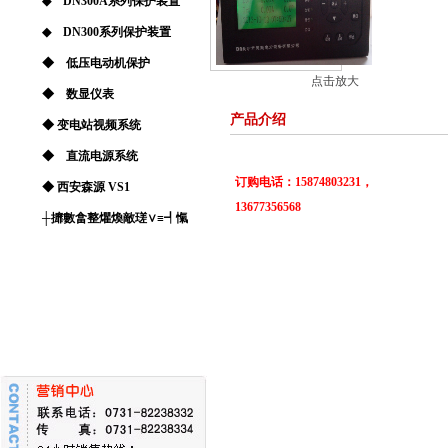
◆ DN300A系列保护装置
◆ DN300系列保护装置
◆ 低压电动机保护
点击放大
◆ 数显仪表
产品介绍
◆ 变电站视频系统
◆ 直流电源系统
订购电话：15874803231，
◆ 西安森源 VS1
13677356568
┼攠數畣整爠煥敵瑳∨≡┩愾